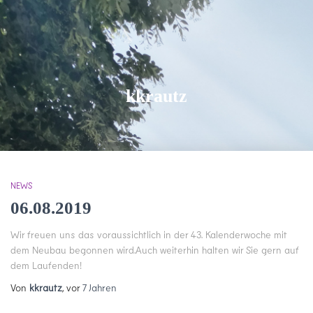
kkrautz
NEWS
06.08.2019
Wir freuen uns das voraussichtlich in der 43. Kalenderwoche mit
dem Neubau begonnen wird.Auch weiterhin halten wir Sie gern auf
dem Laufenden!
Von
kkrautz
, vor
7 Jahren