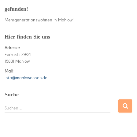
gefunden!
Mehrgenerationswohnen in Mahlow!
Hier finden Sie uns
Adresse
Ferrastr. 29/31
15831 Mahlow
Mail:
info@mahlowohnen.de
Suche
S
Suchen …
u
c
h
e